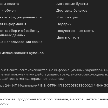
а и оплата
Авторские букеты
т и обмен
Доставка букетов
ка конфиденциальности
Композиции
ая информация
Подарки
е на сбор и обработку
Искусственные цветы
альных данных
Цветы оптом
а использования cookie
я использования купонов
ернет-сайт носит исключительно информационный характер и н
еляемой положениями действующего гражданского законодатель
ращайтесь к менеджерам по продажам.
ора 24». ИП Мельницкий В.В. ОГРНИП 307503823300020 / ИНН 5
 cookies. Продолжая его использование, вы соглашаетесь с на
ookie