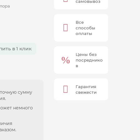
самовывоз
лора
Все
способы
оплаты
пить в 1 клик
Цены без
посреднико
в
Гарантия
 точную сумму
свежести
ия.
может немного
личия
аказом.