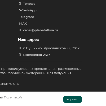
Телефон
WhatsApp
Telegram
MAX
order@planetaflora.ru
Наш адрес
г. Пушкино, Ярославское ш., 190к1
Ежедневно 24/7
и при каких условиях предложения, размещенные
ства Российской Федерации. Для получения
03808749287
шей
Политикой
Хорошо