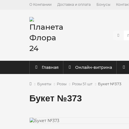
О Компании
Доставка и оплата
Бонусы
Контак
Главная
Онлайн-витрина
Букеты
Розы
Розы 51 шт
Букет №373
Букет №373