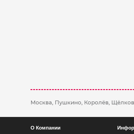
В Корзину
Фото-открытка с надписью
50 ₽
В Корзину
Москва,
Пушкино,
Королёв,
Щёлков
О Компании
Инфор