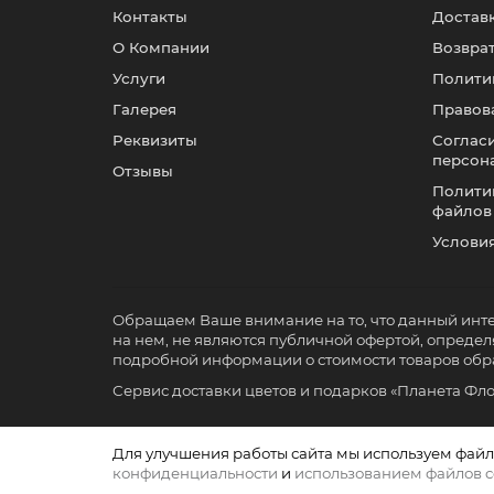
Контакты
Доставк
О Компании
Возвра
Услуги
Полити
Галерея
Правов
Реквизиты
Согласи
персон
Отзывы
Политик
файлов
Услови
Обращаем Ваше внимание на то, что данный инт
на нем, не являются публичной офертой, опред
подробной информации о стоимости товаров об
Сервис доставки цветов и подарков «Планета Фл
Для улучшения работы сайта мы используем файлы
конфиденциальности
и
использованием файлов c